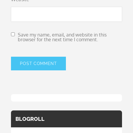
Save my name, email, and website in this
browser for the next time I comment.
BLOGROLL