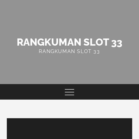
Skip
to
content
RANGKUMAN SLOT 33
RANGKUMAN SLOT 33