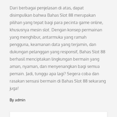
Dari berbagai penjelasan di atas, dapat
disimpulkan bahwa Bahas Slot 88 merupakan
pilihan yang tepat bagi para pecinta game online,
khususnya mesin slot. Dengan konsep permainan
yang menghibur, antarmuka yang ramah
pengguna, keamanan data yang terjamin, dan
dukungan pelanggan yang responsif, Bahas Slot 88
berhasil menciptakan lingkungan bermain yang
aman, nyaman, dan menyenangkan bagi semua
pemain. Jadi, tunggu apa lagi? Segera coba dan
rasakan sensasi bermain di Bahas Slot 88 sekarang
juga!
By
admin