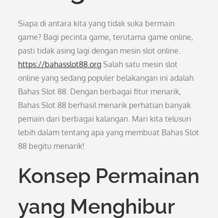
Siapa di antara kita yang tidak suka bermain
game? Bagi pecinta game, terutama game online,
pasti tidak asing lagi dengan mesin slot online.
https://bahasslot88.org
Salah satu mesin slot
online yang sedang populer belakangan ini adalah
Bahas Slot 88. Dengan berbagai fitur menarik,
Bahas Slot 88 berhasil menarik perhatian banyak
pemain dari berbagai kalangan. Mari kita telusuri
lebih dalam tentang apa yang membuat Bahas Slot
88 begitu menarik!
Konsep Permainan
yang Menghibur