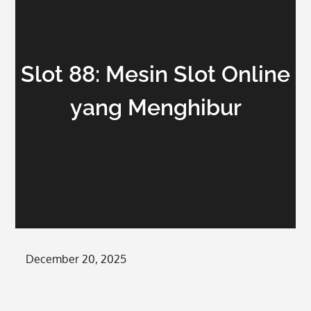
Slot 88: Mesin Slot Online
yang Menghibur
Posted
December 20, 2025
on