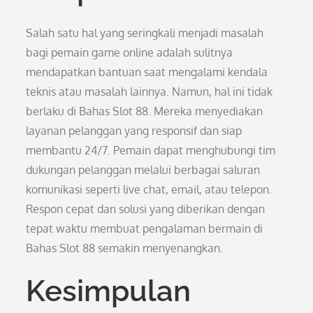
Salah satu hal yang seringkali menjadi masalah
bagi pemain game online adalah sulitnya
mendapatkan bantuan saat mengalami kendala
teknis atau masalah lainnya. Namun, hal ini tidak
berlaku di Bahas Slot 88. Mereka menyediakan
layanan pelanggan yang responsif dan siap
membantu 24/7. Pemain dapat menghubungi tim
dukungan pelanggan melalui berbagai saluran
komunikasi seperti live chat, email, atau telepon.
Respon cepat dan solusi yang diberikan dengan
tepat waktu membuat pengalaman bermain di
Bahas Slot 88 semakin menyenangkan.
Kesimpulan