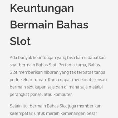
Keuntungan
Bermain Bahas
Slot
Ada banyak keuntungan yang bisa kamu dapatkan
saat bermain Bahas Slot. Pertama-tama, Bahas
Slot memberikan hiburan yang tak terbatas tanpa
perlu keluar rumah. Kamu dapat menikmati sensasi
bermain slot kapan saja dan di mana saja melalui
perangkat ponsel atau komputer.
Selain itu, bermain Bahas Slot juga memberikan
kesempatan untuk meraih kemenangan besar