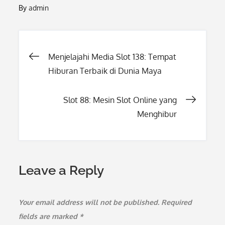
By
admin
Post
Menjelajahi Media Slot 138: Tempat
Hiburan Terbaik di Dunia Maya
navigation
Slot 88: Mesin Slot Online yang
Menghibur
Leave a Reply
Your email address will not be published.
Required
fields are marked
*