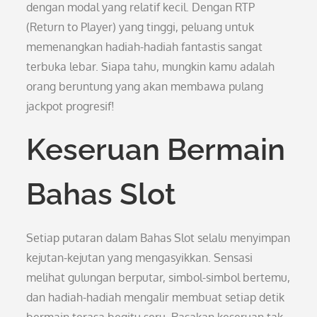
dengan modal yang relatif kecil. Dengan RTP
(Return to Player) yang tinggi, peluang untuk
memenangkan hadiah-hadiah fantastis sangat
terbuka lebar. Siapa tahu, mungkin kamu adalah
orang beruntung yang akan membawa pulang
jackpot progresif!
Keseruan Bermain
Bahas Slot
Setiap putaran dalam Bahas Slot selalu menyimpan
kejutan-kejutan yang mengasyikkan. Sensasi
melihat gulungan berputar, simbol-simbol bertemu,
dan hadiah-hadiah mengalir membuat setiap detik