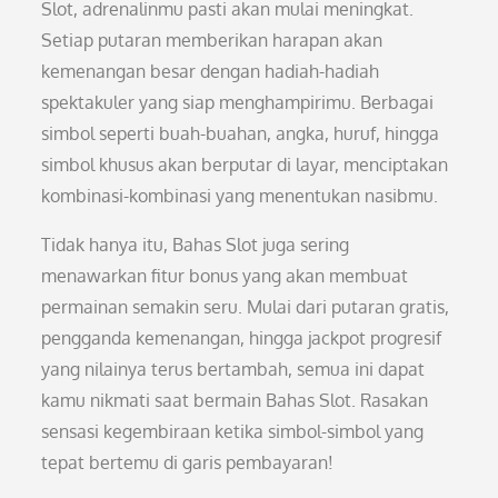
Slot, adrenalinmu pasti akan mulai meningkat.
Setiap putaran memberikan harapan akan
kemenangan besar dengan hadiah-hadiah
spektakuler yang siap menghampirimu. Berbagai
simbol seperti buah-buahan, angka, huruf, hingga
simbol khusus akan berputar di layar, menciptakan
kombinasi-kombinasi yang menentukan nasibmu.
Tidak hanya itu, Bahas Slot juga sering
menawarkan fitur bonus yang akan membuat
permainan semakin seru. Mulai dari putaran gratis,
pengganda kemenangan, hingga jackpot progresif
yang nilainya terus bertambah, semua ini dapat
kamu nikmati saat bermain Bahas Slot. Rasakan
sensasi kegembiraan ketika simbol-simbol yang
tepat bertemu di garis pembayaran!