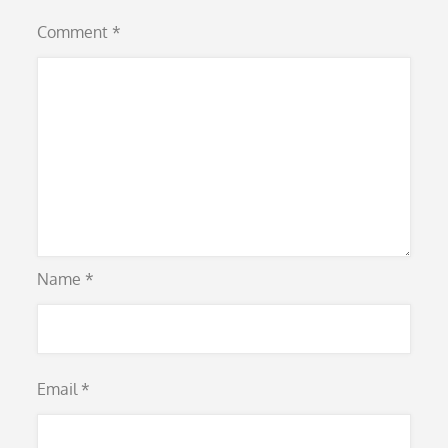
Comment
*
Name
*
Email
*