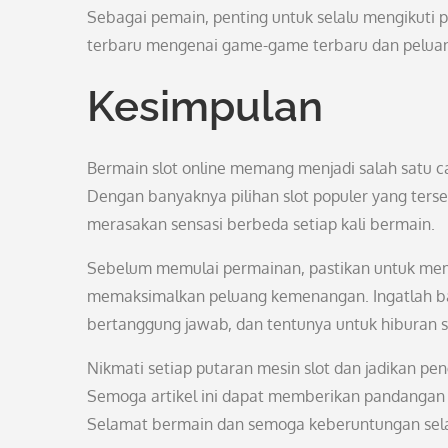
Sebagai pemain, penting untuk selalu mengikuti p
terbaru mengenai game-game terbaru dan pelua
Kesimpulan
Bermain slot online memang menjadi salah satu
Dengan banyaknya pilihan slot populer yang tersed
merasakan sensasi berbeda setiap kali bermain.
Sebelum memulai permainan, pastikan untuk mema
memaksimalkan peluang kemenangan. Ingatlah bah
bertanggung jawab, dan tentunya untuk hiburan 
Nikmati setiap putaran mesin slot dan jadikan 
Semoga artikel ini dapat memberikan pandangan ya
Selamat bermain dan semoga keberuntungan sel