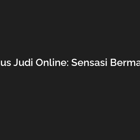
itus Judi Online: Sensasi Ber