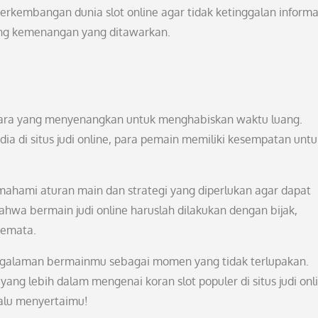
erkembangan dunia slot online agar tidak ketinggalan informa
ng kemenangan yang ditawarkan.
 cara yang menyenangkan untuk menghabiskan waktu luang.
ia di situs judi online, para pemain memiliki kesempatan untu
hami aturan main dan strategi yang diperlukan agar dapat
wa bermain judi online haruslah dilakukan dengan bijak,
semata.
pengalaman bermainmu sebagai momen yang tidak terlupakan.
ng lebih dalam mengenai koran slot populer di situs judi onli
alu menyertaimu!