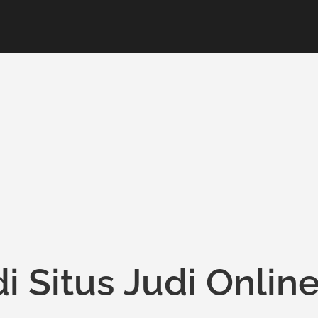
i Situs Judi Online