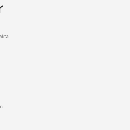
r
akta
g
an