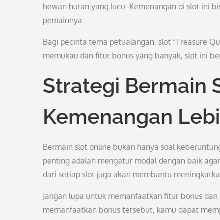
hewan hutan yang lucu. Kemenangan di slot ini 
pemainnya.
Bagi pecinta tema petualangan, slot “Treasure Qu
memukau dan fitur bonus yang banyak, slot ini be
Strategi Bermain 
Kemenangan Leb
Bermain slot online bukan hanya soal keberuntunga
penting adalah mengatur modal dengan baik agar
dari setiap slot juga akan membantu meningkatk
Jangan lupa untuk memanfaatkan fitur bonus dan p
memanfaatkan bonus tersebut, kamu dapat memp