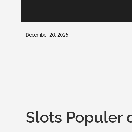
Posted
December 20, 2025
on
Slots Populer d