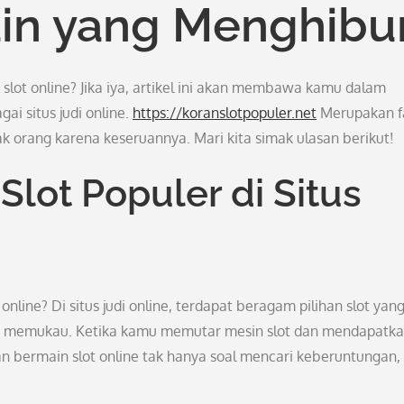
in yang Menghibu
ot online? Jika iya, artikel ini akan membawa kamu dalam
ai situs judi online.
https://koranslotpopuler.net
Merupakan f
k orang karena keseruannya. Mari kita simak ulasan berikut!
lot Populer di Situs
nline? Di situs judi online, terdapat beragam pilihan slot yan
yang memukau. Ketika kamu memutar mesin slot dan mendapatk
 bermain slot online tak hanya soal mencari keberuntungan,