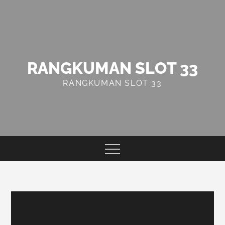
Skip
to
content
RANGKUMAN SLOT 33
RANGKUMAN SLOT 33