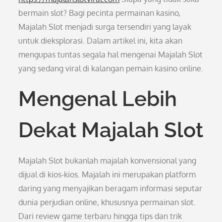
bermain slot? Bagi pecinta permainan kasino,
Majalah Slot menjadi surga tersendiri yang layak
untuk dieksplorasi. Dalam artikel ini, kita akan
mengupas tuntas segala hal mengenai Majalah Slot
yang sedang viral di kalangan pemain kasino online.
Mengenal Lebih
Dekat Majalah Slot
Majalah Slot bukanlah majalah konvensional yang
dijual di kios-kios. Majalah ini merupakan platform
daring yang menyajikan beragam informasi seputar
dunia perjudian online, khususnya permainan slot.
Dari review game terbaru hingga tips dan trik