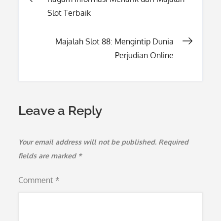
Slot Terbaik
navigation
Majalah Slot 88: Mengintip Dunia
Perjudian Online
Leave a Reply
Your email address will not be published.
Required
fields are marked
*
Comment
*