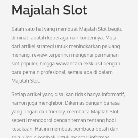
Majalah Slot
Salah satu hal yang membuat Majalah Slot begitu
diminati adalah keberagaman kontennya. Mulai
dari artikel strategi untuk meningkatkan peluang
menang, review terperinci mengenai permainan
slot populer, hingga wawancara eksklusif dengan
para pemain profesional, semua ada di dalam
Majalah Slot.
Setiap artikel yang disajikan tidak hanya informatif,
namun juga menghibur. Dikemas dengan bahasa
yang ringan dan friendly, membaca Majalah Slot
seperti mengobrol dengan teman tentang hobi
kesukaan. Hal ini membuat pembaca betah dan
selalu ingin kembali untuk mencari informasi