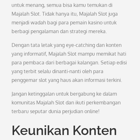
untuk menang, semua bisa kamu temukan di
Majalah Slot. Tidak hanya itu, Majalah Slot juga
menjadi wadah bagi para pemain kasino untuk
berbagi pengalaman dan strategi mereka.
Dengan tata letak yang eye-catching dan konten
yang informatif, Majalah Slot mampu memikat hati
para pembaca dari berbagai kalangan. Setiap edisi
yang terbit selalu dinanti-nanti oleh para
penggemar slot yang haus akan informasi terkini.
Jangan ketinggalan untuk bergabung ke dalam
komunitas Majalah Slot dan ikuti perkembangan
terbaru seputar dunia perjudian online!
Keunikan Konten