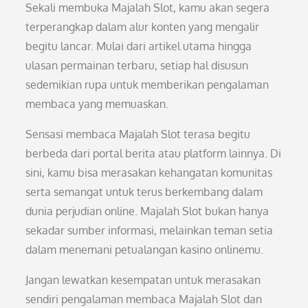
Sekali membuka Majalah Slot, kamu akan segera
terperangkap dalam alur konten yang mengalir
begitu lancar. Mulai dari artikel utama hingga
ulasan permainan terbaru, setiap hal disusun
sedemikian rupa untuk memberikan pengalaman
membaca yang memuaskan.
Sensasi membaca Majalah Slot terasa begitu
berbeda dari portal berita atau platform lainnya. Di
sini, kamu bisa merasakan kehangatan komunitas
serta semangat untuk terus berkembang dalam
dunia perjudian online. Majalah Slot bukan hanya
sekadar sumber informasi, melainkan teman setia
dalam menemani petualangan kasino onlinemu.
Jangan lewatkan kesempatan untuk merasakan
sendiri pengalaman membaca Majalah Slot dan