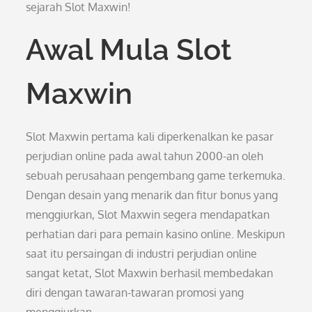
sejarah Slot Maxwin!
Awal Mula Slot
Maxwin
Slot Maxwin pertama kali diperkenalkan ke pasar
perjudian online pada awal tahun 2000-an oleh
sebuah perusahaan pengembang game terkemuka.
Dengan desain yang menarik dan fitur bonus yang
menggiurkan, Slot Maxwin segera mendapatkan
perhatian dari para pemain kasino online. Meskipun
saat itu persaingan di industri perjudian online
sangat ketat, Slot Maxwin berhasil membedakan
diri dengan tawaran-tawaran promosi yang