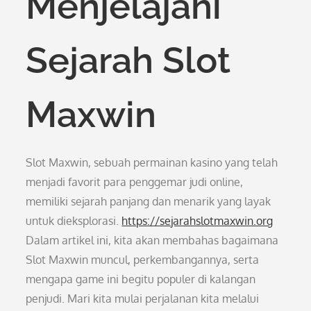
Menjelajahi
Sejarah Slot
Maxwin
Slot Maxwin, sebuah permainan kasino yang telah
menjadi favorit para penggemar judi online,
memiliki sejarah panjang dan menarik yang layak
untuk dieksplorasi.
https://sejarahslotmaxwin.org
Dalam artikel ini, kita akan membahas bagaimana
Slot Maxwin muncul, perkembangannya, serta
mengapa game ini begitu populer di kalangan
penjudi. Mari kita mulai perjalanan kita melalui