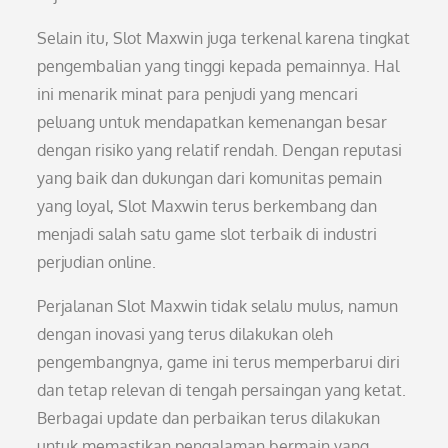
Selain itu, Slot Maxwin juga terkenal karena tingkat
pengembalian yang tinggi kepada pemainnya. Hal
ini menarik minat para penjudi yang mencari
peluang untuk mendapatkan kemenangan besar
dengan risiko yang relatif rendah. Dengan reputasi
yang baik dan dukungan dari komunitas pemain
yang loyal, Slot Maxwin terus berkembang dan
menjadi salah satu game slot terbaik di industri
perjudian online.
Perjalanan Slot Maxwin tidak selalu mulus, namun
dengan inovasi yang terus dilakukan oleh
pengembangnya, game ini terus memperbarui diri
dan tetap relevan di tengah persaingan yang ketat.
Berbagai update dan perbaikan terus dilakukan
untuk memastikan pengalaman bermain yang