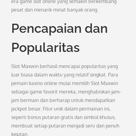
era game slot online yang semakin berkembang
pesat dan menarik minat banyak orang.
Pencapaian dan
Popularitas
Slot Maxwin berhasil mencapai popularitas yang
luar biasa dalam waktu yang relatif singkat. Para
pemain kasino online mulai memilih Slot Maxwin
sebagai game favorit mereka, menghabiskan jam-
jam bermain dan berharap untuk mendapatkan
jackpot besar. Fitur unik dalam permainan ini,
seperti bonus putaran gratis dan simbol khusus,
membuat setiap putaran menjadi seru dan penuh
kejutan.