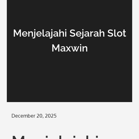
Menjelajahi Sejarah Slot
Maxwin
Posted
December 20, 2025
on