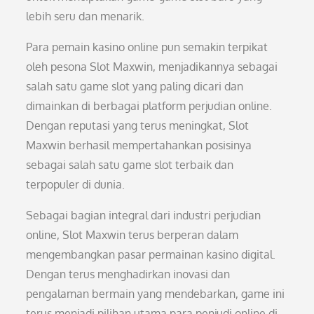
lebih seru dan menarik.
Para pemain kasino online pun semakin terpikat
oleh pesona Slot Maxwin, menjadikannya sebagai
salah satu game slot yang paling dicari dan
dimainkan di berbagai platform perjudian online.
Dengan reputasi yang terus meningkat, Slot
Maxwin berhasil mempertahankan posisinya
sebagai salah satu game slot terbaik dan
terpopuler di dunia.
Sebagai bagian integral dari industri perjudian
online, Slot Maxwin terus berperan dalam
mengembangkan pasar permainan kasino digital.
Dengan terus menghadirkan inovasi dan
pengalaman bermain yang mendebarkan, game ini
terus menjadi pilihan utama para penjudi online di