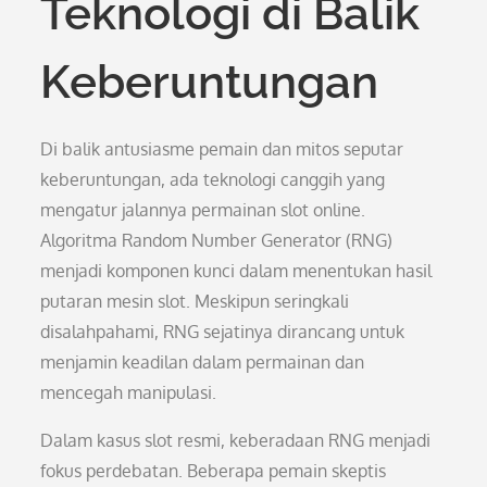
Teknologi di Balik
Keberuntungan
Di balik antusiasme pemain dan mitos seputar
keberuntungan, ada teknologi canggih yang
mengatur jalannya permainan slot online.
Algoritma Random Number Generator (RNG)
menjadi komponen kunci dalam menentukan hasil
putaran mesin slot. Meskipun seringkali
disalahpahami, RNG sejatinya dirancang untuk
menjamin keadilan dalam permainan dan
mencegah manipulasi.
Dalam kasus slot resmi, keberadaan RNG menjadi
fokus perdebatan. Beberapa pemain skeptis