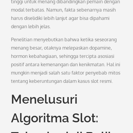
tinggi untuk menang dibandingkan pemain dengan
modal terbatas. Namun, fakta sebenarnya masih
harus diselidiki lebih lanjut agar bisa dipahami
dengan lebih jelas.
Penelitian menyebutkan bahwa ketika seseorang
menang besar, otaknya melepaskan dopamine,
hormon kebahagiaan, sehingga tercipta asosiasi
positif antara kemenangan dan kenikmatan. Hal ini
mungkin menjadi salah satu faktor penyebab mitos
tentang keberuntungan dalam kasus slot resmi.
Menelusuri
Algoritma Slot: