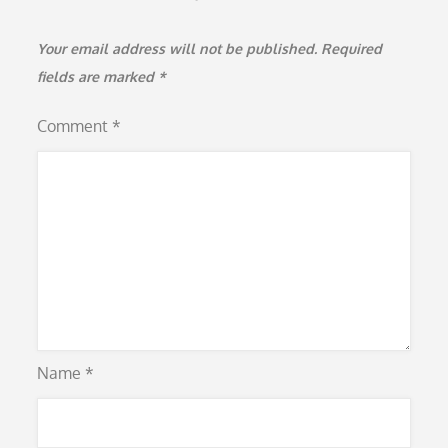
Your email address will not be published.
Required
fields are marked
*
Comment
*
Name
*