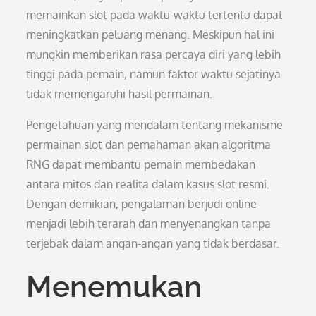
memainkan slot pada waktu-waktu tertentu dapat
meningkatkan peluang menang. Meskipun hal ini
mungkin memberikan rasa percaya diri yang lebih
tinggi pada pemain, namun faktor waktu sejatinya
tidak memengaruhi hasil permainan.
Pengetahuan yang mendalam tentang mekanisme
permainan slot dan pemahaman akan algoritma
RNG dapat membantu pemain membedakan
antara mitos dan realita dalam kasus slot resmi.
Dengan demikian, pengalaman berjudi online
menjadi lebih terarah dan menyenangkan tanpa
terjebak dalam angan-angan yang tidak berdasar.
Menemukan