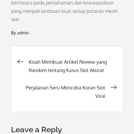
bermuara pada pemahaman dan kewaspadaan
yang menjadi landasan kuat setiap putaran mesin
slot.
By
admin
Post
Kisah Membuat Artikel Review yang
Random tentang Kasus Slot Akurat
navigation
Perjalanan Seru Mencoba Koran Slot
Viral
Leave a Reply