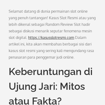
Selamat datang di dunia permainan slot online
yang penuh tantangan! Kasus Slot Resmi atau yang
lebih dikenal sebagai Random Review Slot hadir
sebagai diskusi menarik seputar fenomena mesin
slot digital.
https://kasusslotresmi.com
Dalam
artikel ini, kita akan membahas berbagai sisi dari
kasus slot resmi yang sering kali mengundang rasa
penasaran para penggemar judi online.
Keberuntungan di
Ujung Jari: Mitos
atau Fakta?