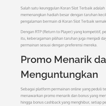
Salah satu keunggulan Koran Slot Terbaik adalah
memenangkan hadiah besar dengan taruhan kecil
pengalaman bermain di Koran Slot Terbaik semak
Dengan RTP (Return to Player) yang kompetitif, 
itu, keberagaman pilihan taruhan juga menjadi day
permainan sesuai dengan preferensi mereka.
Promo Menarik da
Menguntungkan
Sebagai platform permainan online yang peduli t
menawarkan promo menarik dan bonus yang meng
hingga bonus cashback yang menghibur, setiap p