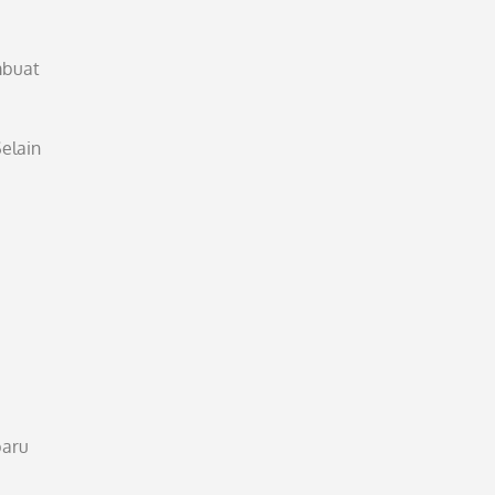
mbuat
elain
baru