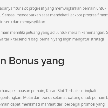
 adanya fitur slot progresif yang memungkinkan pemain untuk
. Sensasi mendebarkan saat mendekati jackpot progresif me
in seru dan mengasyikkan.
pemain memiliki peluang yang adil untuk meraih kemenangan. S
a tarik tersendiri bagi pemain yang ingin mengatur strategi
n Bonus yang
erhadap kepuasan pemain, Koran Slot Terbaik seringkali
untungkan. Mulai dari bonus selamat datang untuk pemain 
emain dapat menikmati manfaat dari berbagai promosi yang