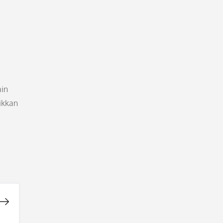
ain
ikkan