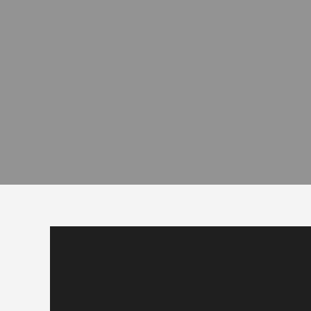
Skip
to
content