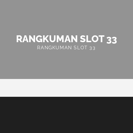
RANGKUMAN SLOT 33
RANGKUMAN SLOT 33