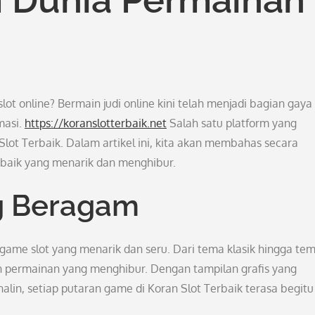
lot online? Bermain judi online kini telah menjadi bagian gaya
masi.
https://koranslotterbaik.net
Salah satu platform yang
t Terbaik. Dalam artikel ini, kita akan membahas secara
baik yang menarik dan menghibur.
g Beragam
game slot yang menarik dan seru. Dari tema klasik hingga te
 permainan yang menghibur. Dengan tampilan grafis yang
in, setiap putaran game di Koran Slot Terbaik terasa begitu