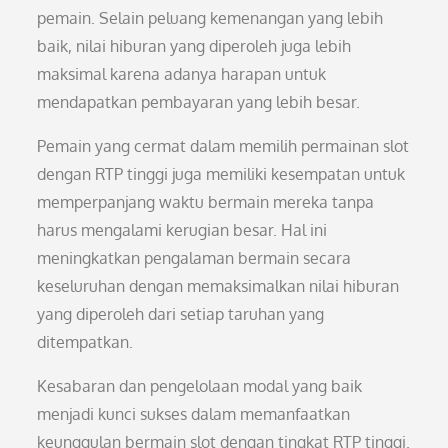
pemain. Selain peluang kemenangan yang lebih
baik, nilai hiburan yang diperoleh juga lebih
maksimal karena adanya harapan untuk
mendapatkan pembayaran yang lebih besar.
Pemain yang cermat dalam memilih permainan slot
dengan RTP tinggi juga memiliki kesempatan untuk
memperpanjang waktu bermain mereka tanpa
harus mengalami kerugian besar. Hal ini
meningkatkan pengalaman bermain secara
keseluruhan dengan memaksimalkan nilai hiburan
yang diperoleh dari setiap taruhan yang
ditempatkan.
Kesabaran dan pengelolaan modal yang baik
menjadi kunci sukses dalam memanfaatkan
keunggulan bermain slot dengan tingkat RTP tinggi.