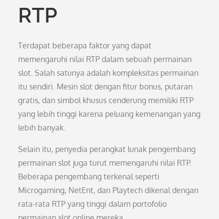
RTP
Terdapat beberapa faktor yang dapat
memengaruhi nilai RTP dalam sebuah permainan
slot. Salah satunya adalah kompleksitas permainan
itu sendiri. Mesin slot dengan fitur bonus, putaran
gratis, dan simbol khusus cenderung memiliki RTP
yang lebih tinggi karena peluang kemenangan yang
lebih banyak.
Selain itu, penyedia perangkat lunak pengembang
permainan slot juga turut memengaruhi nilai RTP.
Beberapa pengembang terkenal seperti
Microgaming, NetEnt, dan Playtech dikenal dengan
rata-rata RTP yang tinggi dalam portofolio
permainan slot online mereka.