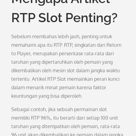
RTP Slot Penting?
Sebelum membahas lebih jauh, penting untuk
memahami apa itu RTP. RTP, singkatan dari Return
to Player, merupakan persentase rata-rata dari
taruhan yang dipertaruhkan oleh pemain yang
dikembalikan oleh mesin slot dalam jangka waktu
tertentu. Artikel RTP Slot memainkan peran kunci
dalam menarik minat pemain karena faktor
keuntungan yang bisa diperoleh.
Sebagai contoh, jika sebuah permainan slot
memiliki RTP 96%, itu berarti dari setiap 100 unit
taruhan yang ditempatkan oleh pemain, rata-rata
96 unit akan dikembalikan ke pemain dalam jangka