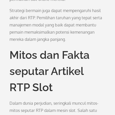
Strategi bermain juga dapat mempengaruhi hasil
akhir dari RTP. Pemilihan taruhan yang tepat serta
manajemen modal yang baik dapat membantu
pemain memaksimalkan potensi kemenangan
mereka dalam jangka panjang.
Mitos dan Fakta
seputar Artikel
RTP Slot
Dalam dunia perjudian, seringkali muncul mitos-
mitos seputar RTP dalam mesin slot. Salah satu