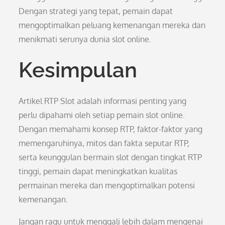
Dengan strategi yang tepat, pemain dapat
mengoptimalkan peluang kemenangan mereka dan
menikmati serunya dunia slot online.
Kesimpulan
Artikel RTP Slot adalah informasi penting yang
perlu dipahami oleh setiap pemain slot online.
Dengan memahami konsep RTP, faktor-faktor yang
memengaruhinya, mitos dan fakta seputar RTP,
serta keunggulan bermain slot dengan tingkat RTP
tinggi, pemain dapat meningkatkan kualitas
permainan mereka dan mengoptimalkan potensi
kemenangan.
Jangan ragu untuk menggali lebih dalam mengenai